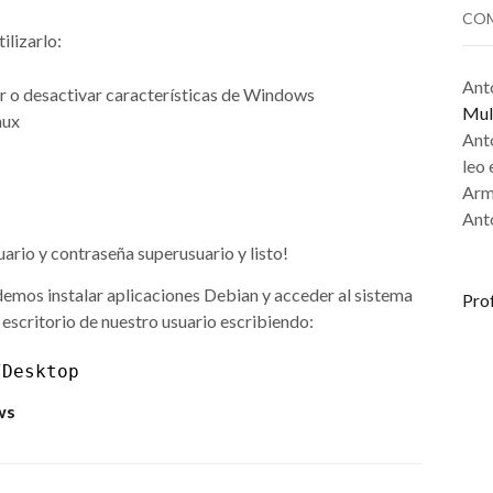
COM
ilizarlo:
Ant
r o desactivar características de Windows
Mul
nux
Ant
leo
Arm
Ant
uario y contraseña superusuario y listo!
mos instalar aplicaciones Debian y acceder al sistema
Pro
scritorio de nuestro usuario escribiendo:
/Desktop
ws