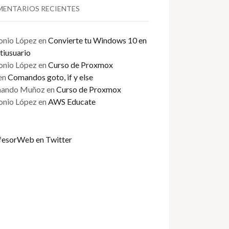
ENTARIOS RECIENTES
onio López
en
Convierte tu Windows 10 en
tiusuario
onio López
en
Curso de Proxmox
en
Comandos goto, if y else
ando Muñoz
en
Curso de Proxmox
onio López
en
AWS Educate
fesorWeb en Twitter