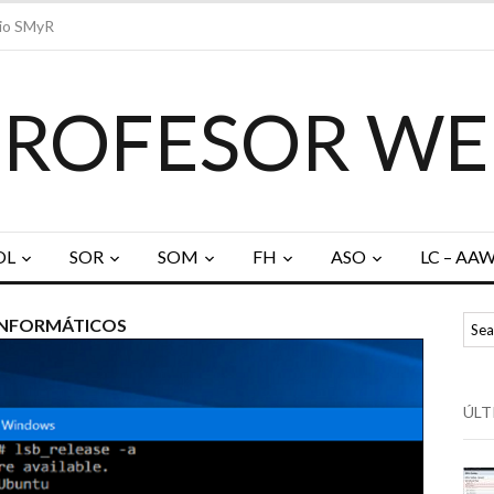
io SMyR
PROFESOR WE
OL
SOR
SOM
FH
ASO
LC – AA
 INFORMÁTICOS
ÚLT