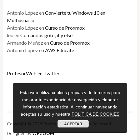
Antonio López
en
Convierte tu Windows 10 en
Multiusuario
Antonio López
en
Curso de Proxmox
leo
en
Comandos goto, if y else
Armando Muñoz
en
Curso de Proxmox
Antonio López
en
AWS Educate
ProfesorWeb en Twitter
Esta web utiliza cookies propias y de terceros para
mejorar tu experiencia de navegación y elaborar
información estadística. Al continuar navegando
aceptas su uso y nuestra
POLÍTICA DE COOKIES
ACEPTAR
Copyright © 2026 Profesor Web. All Rights Reserved.
Designed by
WPZOOM