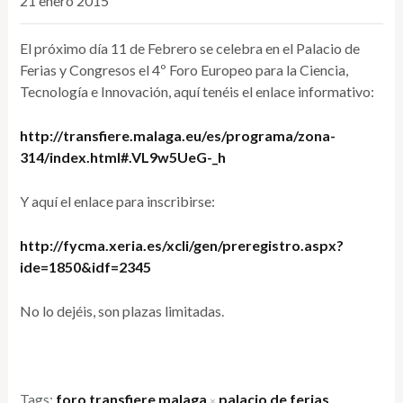
21 enero 2015
El próximo día 11 de Febrero se celebra en el Palacio de
Ferias y Congresos el 4º Foro Europeo para la Ciencia,
Tecnología e Innovación, aquí tenéis el enlace informativo:
http://transfiere.malaga.eu/es/programa/zona-
314/index.html#.VL9w5UeG-_h
Y aquí el enlace para inscribirse:
http://fycma.xeria.es/xcli/gen/preregistro.aspx?
ide=1850&idf=2345
No lo dejéis, son plazas limitadas.
Tags:
foro transfiere malaga
palacio de ferias
×