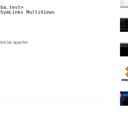
eba.test>
wSymLinks MultiViews
iniciar apache: