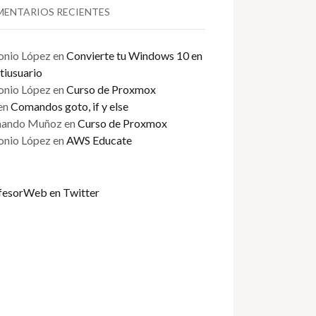
ENTARIOS RECIENTES
onio López
en
Convierte tu Windows 10 en
tiusuario
onio López
en
Curso de Proxmox
en
Comandos goto, if y else
ando Muñoz
en
Curso de Proxmox
onio López
en
AWS Educate
fesorWeb en Twitter