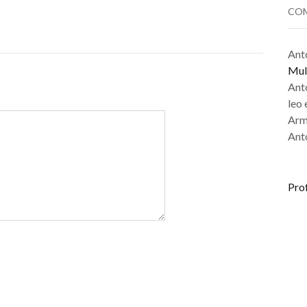
COM
Ant
Mul
Ant
leo
Arm
Ant
Pro