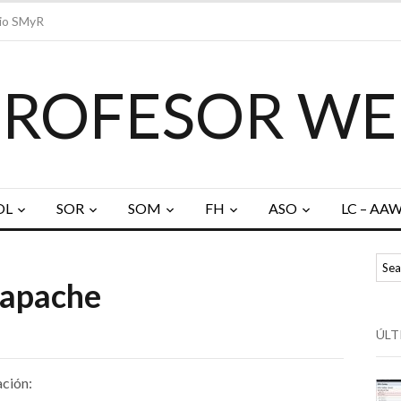
io SMyR
PROFESOR WE
OL
SOR
SOM
FH
ASO
LC – AA
 apache
ÚLT
ación: