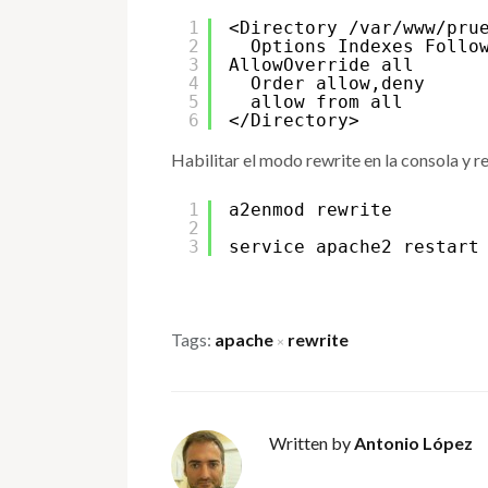
1
<Directory /var/www/pru
2
Options Indexes Follo
3
AllowOverride all
4
Order allow,deny
5
allow from all
6
</Directory>
Habilitar el modo rewrite en la consola y re
1
a2enmod rewrite
2
3
service apache2 restart
Tags:
apache
rewrite
×
Written by
Antonio López